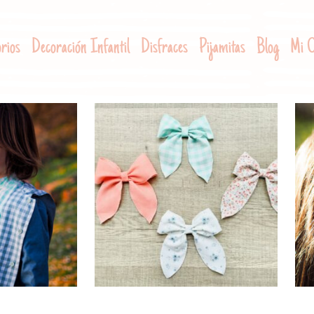
rios
Decoración Infantil
Disfraces
Pijamitas
Blog
Mi C