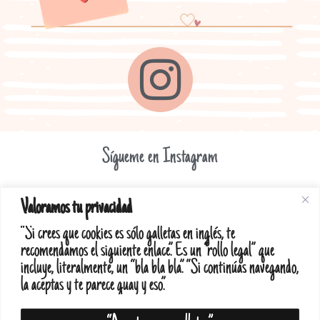
Sígueme en Instagram
Valoramos tu privacidad
“Si crees que cookies es sólo galletas en inglés, te
recomendamos el siguiente enlace”. Es un “rollo legal” que
Diseño web realizado por RK Informatika
incluye, literalmente, un “bla bla bla”. “Si continúas navegando,
la aceptas y te parece guay y eso”.