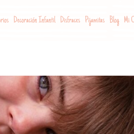
rios
Decoración Infantil
Disfraces
Pijamitas
Blog
Mi C