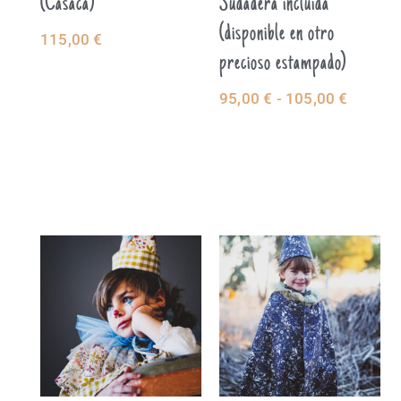
(Casaca)
Sudadera incluida
(disponible en otro
115,00
€
precioso estampado)
SELECCIONAR
95,00
€
-
105,00
€
OPCIONES
SELECCIONAR
OPCIONES