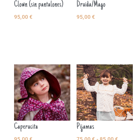
Clown (sin pantalones)
Druida/Mago
95,00
€
95,00
€
SELECCIONAR
SELECCIONAR
OPCIONES
OPCIONES
Caperucita
Pijamas
95,00
€
75,00
€
-
85,00
€