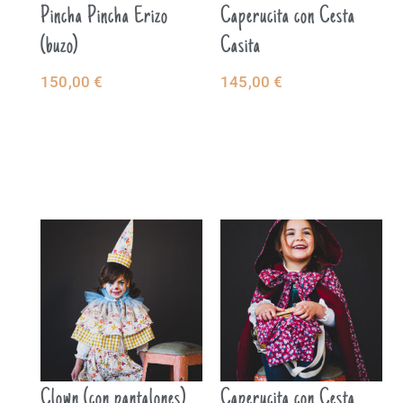
Pincha Pincha Erizo
Caperucita con Cesta
(buzo)
Casita
150,00
€
145,00
€
SELECCIONAR
SELECCIONAR
OPCIONES
OPCIONES
Clown (con pantalones)
Caperucita con Cesta