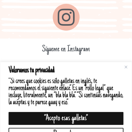
Sígueme en Instagram
Valoramos tu privacidad
“Si crees que cookies es sólo galletas en inglés, te
Diseño web realizado por RK Informatika
recomendamos el siguiente enlace”. Es un “rollo legal” que
incluye, literalmente, un “bla bla bla”. “Si continúas navegando,
la aceptas y te parece guay y eso”.
“Acepto esas galletas”