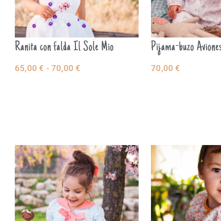
Ranita con falda Il Sole Mio
Pijama-buzo Avione
65,00
€
-
70,00
€
70,00
€
SELECCIONAR
SELECCIO
OPCIONES
OPCIONES