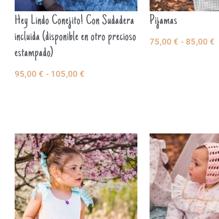
Hey Lindo Conejito! Con Sudadera
Pijamas
incluida (disponible en otro precioso
75,00
€
-
85,00
€
estampado)
SELECCIO
95,00
€
-
105,00
€
OPCIONES
SELECCIONAR
OPCIONES