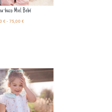
ma-buzo Miel Bebé
00
€
-
75,00
€
LECCIONAR
CIONES