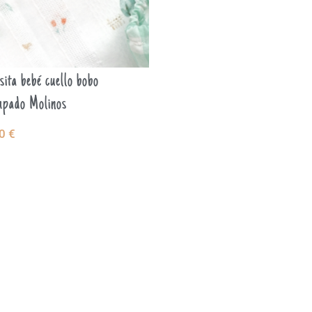
ita bebé cuello bobo
mpado Molinos
00
€
LECCIONAR
CIONES