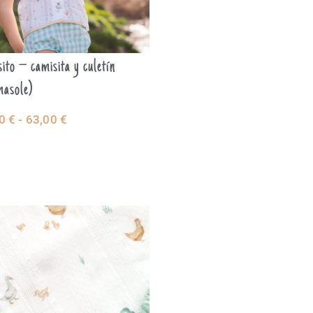
ito – camisita y culetín
masole)
00
€
-
63,00
€
LECCIONAR
CIONES