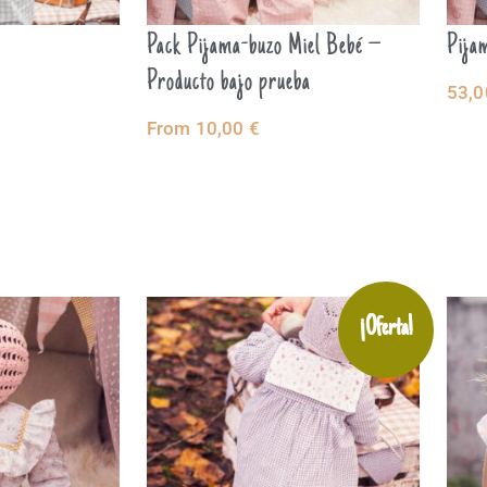
Pack Pijama-buzo Miel Bebé –
Pija
Producto bajo prueba
53,
NAR
SE
From
10,00
€
SELECT OPTIONS
OP
¡Oferta!