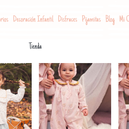
rios
Decoración Infantil
Disfraces
Pijamitas
Blog
Mi C
Tienda