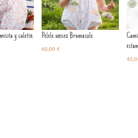
misita y culetín
Pelele unisex Bramasole
Camis
esta
60,00
€
SELECCIONAR
45,
NAR
SE
OPCIONES
OP