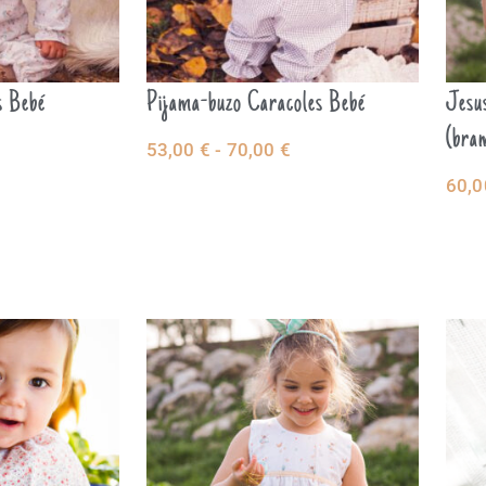
s Bebé
Pijama-buzo Caracoles Bebé
Jesus
(bra
53,00
€
-
70,00
€
NAR
SELECCIONAR
60,
SE
OPCIONES
OP