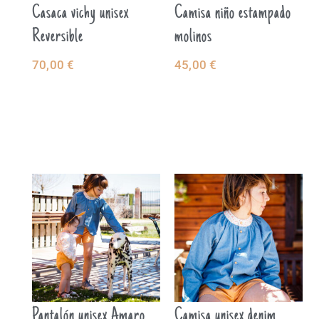
Casaca vichy unisex
Camisa niño estampado
Reversible
molinos
70,00
€
45,00
€
SELECCIONAR
SELECCIONAR
OPCIONES
OPCIONES
Pantalón unisex Amaro
Camisa unisex denim