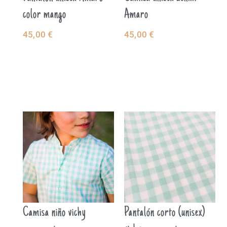
color mango
Amaro
45,00
€
45,00
€
SELECCIONAR
SELECCIONAR
OPCIONES
OPCIONES
Camisa niño vichy
Pantalón corto (unisex)