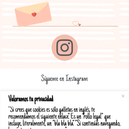
Sígueme en Instagram
Valoramos tu privacidad
“Si crees que cookies es sólo galletas en inglés, te
recomendamos el siguiente enlace”. Es un “rollo legal” que
Diseño web realizado por RK Informatika
incluye, literalmente, un “bla bla bla”. “Si continúas navegando,