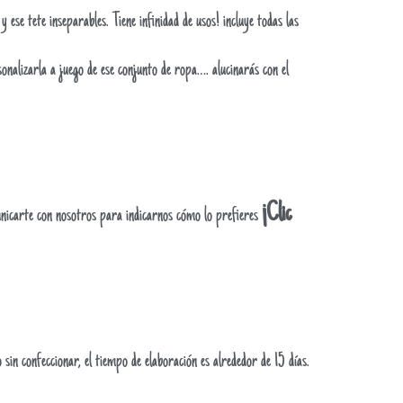
 ese tete inseparables. Tiene infinidad de usos! incluye todas las
onalizarla a juego de ese conjunto de ropa…. alucinarás con el
¡Clic
nicarte con nosotros para indicarnos cómo lo prefieres
sin confeccionar, el tiempo de elaboración es alrededor de 15 días.