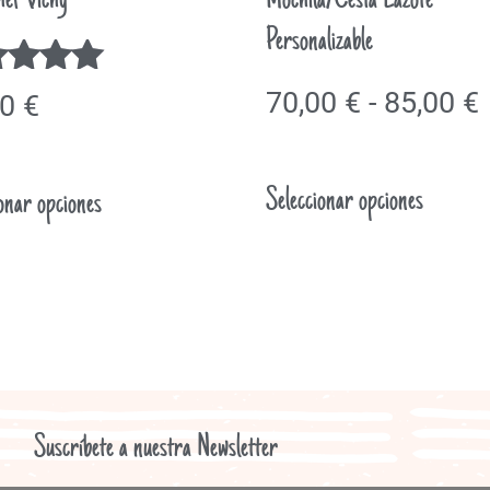
ef Vichy
Mochila/Cesta Lazote
Personalizable
orado
70,00
€
-
85,00
€
00
€
5
Seleccionar opciones
onar opciones
Suscríbete a nuestra Newsletter