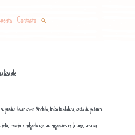
uenta
Contacto
alizable
se pueden llevar como Mochila, bolso bandolera, cesta de patinete
es bebé, prueba a colgarla con sus enganches en la cuna, será un