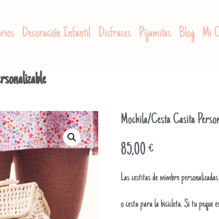
rios
Decoración Infantil
Disfraces
Pijamitas
Blog
Mi C
rsonalizable
Mochila/Cesta Casita Person
85,00
€
Las cestitas de mimbre personalizadas 
o cesta para la bicicleta. Si tu peque 