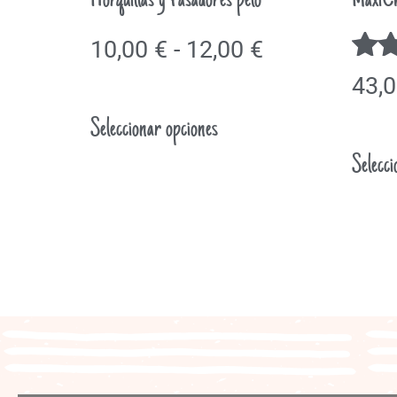
Horquillas y Pasadores pelo
MaxiCh
10,00
€
-
12,00
€
Val
43,
con
Seleccionar opciones
5.00
de 
Selecci