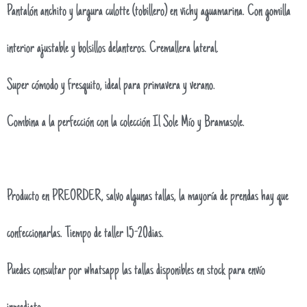
Pantalón anchito y largura culotte (tobillero) en vichy aguamarina. Con gomilla
interior ajustable y bolsillos delanteros. Cremallera lateral.
Super cómodo y fresquito, ideal para primavera y verano.
Combina a la perfección con la colección Il Sole Mío y Bramasole.
Producto en PREORDER, salvo algunas tallas, la mayoría de prendas hay que
confeccionarlas. Tiempo de taller 15-20dias.
Puedes consultar por whatsapp las tallas disponibles en stock para envío