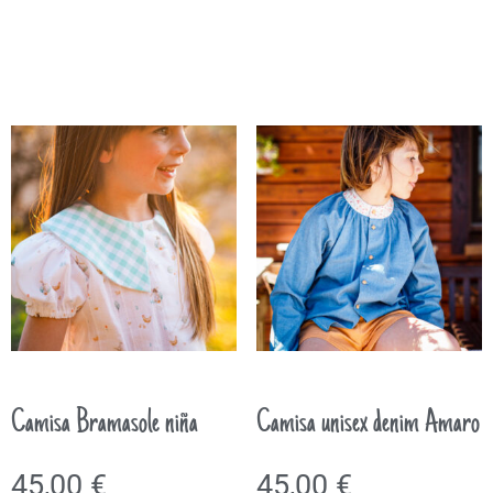
Camisa Bramasole niña
Camisa unisex denim Amaro
45,00
€
45,00
€