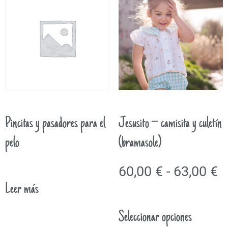
Pincitas y pasadores para el
Jesusito – camisita y culetín
pelo
(bramasole)
60,00
€
-
63,00
€
Leer más
Seleccionar opciones